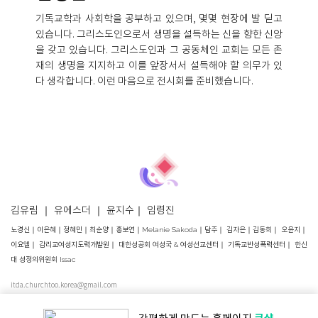
기독교학과 사회학을 공부하고 있으며, 몇몇 현장에 발 딛고
있습니다. 그리스도인으로서 생명을 설득하는 신을 향한 신앙
을 갖고 있습니다. 그리스도인과 그 공동체인 교회는 모든 존
재의 생명을 지지하고 이를 앞장서서 설득해야 할 의무가 있
다 생각합니다. 이런 마음으로 전시회를 준비했습니다.
김유림 ｜
유에스더
｜ 윤지수｜
임령진
노경신｜이은혜｜정혜민｜최순양｜홍보연｜Melanie Sakoda｜담주｜ 김자은｜김동희｜ 오윤지｜
이요엘｜ 감리교여성지도력개발원｜ 대한성공회 여성국 & 여성선교센터｜ 기독교반성폭력센터｜ 한신
대 성정의위원회 Issac
itda.churchtoo.korea@gmail.com